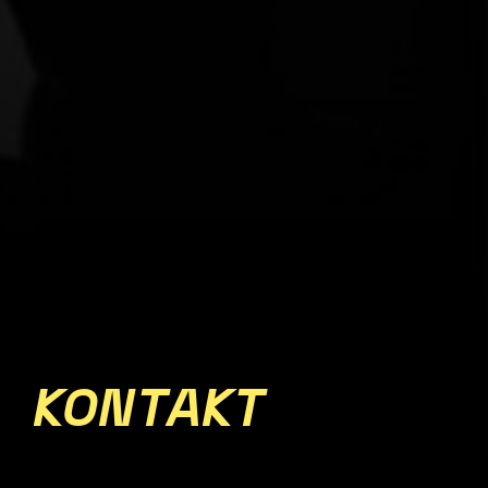
KONTAKT